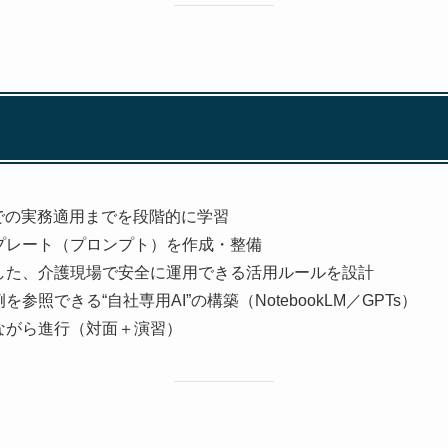
での実務適用までを段階的に学習
プレート（プロンプト）を作成・整備
した、介護現場で安全に運用できる活用ルールを設計
照できる“自社専用AI”の構築（NotebookLM／GPTs）
ながら進行（対面＋演習）